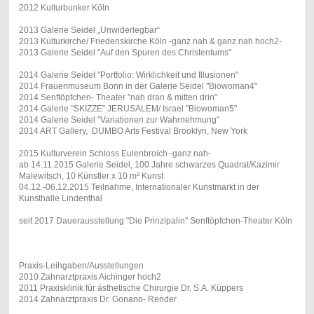
2012 Kulturbunker Köln
2013 Galerie Seidel „Unwiderlegbar“
2013 Kulturkirche/ Friedenskirche Köln -ganz nah & ganz nah hoch2-
2013 Galerie Seidel "Auf den Spuren des Christentums"
2014 Galerie Seidel "Portfolio: Wirklichkeit und Illusionen"
2014 Frauenmuseum Bonn in der Galerie Seidel "Biowoman4"
2014 Senftöpfchen- Theater "nah dran & mitten drin"
2014 Galerie "SKIZZE" JERUSALEM/ Israel "Biowoman5"
2014 Galerie Seidel "Variationen zur Wahrnehmung"
2014 ART Gallery, DUMBO Arts Festival Brooklyn, New York
2015 Kulturverein Schloss Eulenbroich -ganz nah-
ab 14.11.2015 Galerie Seidel, 100 Jahre schwarzes Quadrat/Kazimir
Malewitsch,
10 Künstler x 10 m² Kunst
04.12.-06.12.2015 Teilnahme, Internationaler Kunstmarkt in der
Kunsthalle Lindenthal
seit 2017 Dauerausstellung "Die Prinzipalin" Senftöpfchen-Theater Köln
Praxis-Leihgaben/Ausstellungen
2010 Zahnarztpraxis Aichinger hoch2
2011 Praxisklinik für ästhetische Chirurgie Dr. S.A. Küppers
2014 Zahnarztpraxis Dr. Gonano- Render